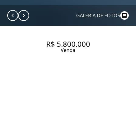
GALERIA DE FOTOS
R$ 5.800.000
Venda
CASA DE CONDOMÍNIO COM
432 M², 3 SUÍTES À VENDA NO
BAIRRO CIDADE JARDIM.
432 m² Área construída
624 m² Área total
3 Dormitórios
3 Suítes
5 Banheiros
4 Vagas