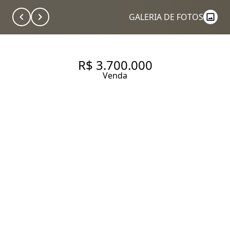
GALERIA DE FOTOS
R$ 3.700.000
Venda
CASA DE CONDOMÍNIO COM
319M², 4 QUARTOS SENDO 3
SUÍTES À VENDA NO ALTO DA
BOA VISTA
300 m² Área construída
319 m² Área total
4 Dormitórios
3 Suítes
4 Banheiros
3 Vagas