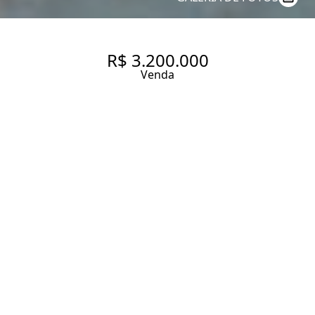
R$ 3.200.000
Venda
CASA DE CONDOMÍNIO COM
245 M² COM 3 SUÍTES À
VENDA NO BAIRRO ALTO DA
LAPA.
245 m² Área construída
245 m² Área total
3 Dormitórios
3 Suítes
5 Banheiros
2 Vagas
Entrar em contato