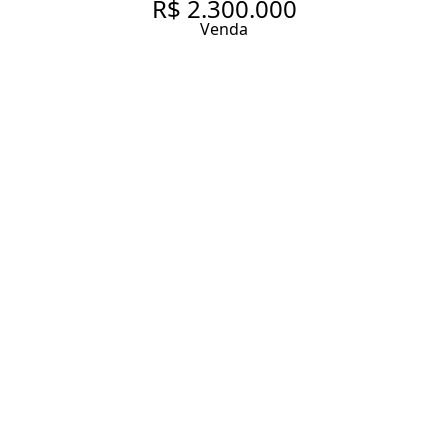
R$ 2.300.000
Venda
CASA DE CONDOMÍNIO COM
213 M², 4 QUARTOS SENDO 2
SUÍTES À VENDA NO BAIRRO
CAMPO BELO.
213 m² Área construída
4 Dormitórios
2 Suítes
4 Banheiros
2 Vagas
Entrar em contato
Solicitar visita
Código do Imóvel:
CO420