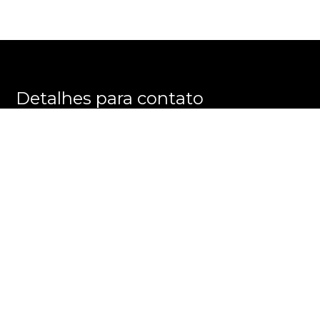
Detalhes para contato
EQUIPE CASAS EM CONDOMÍNIO
WhatsApp
(11) 93335-4488
E-mail
SC@CASASEMCONDOMINIO.COM.BR
Entre em Contato
Nome
E-mail
Telefone